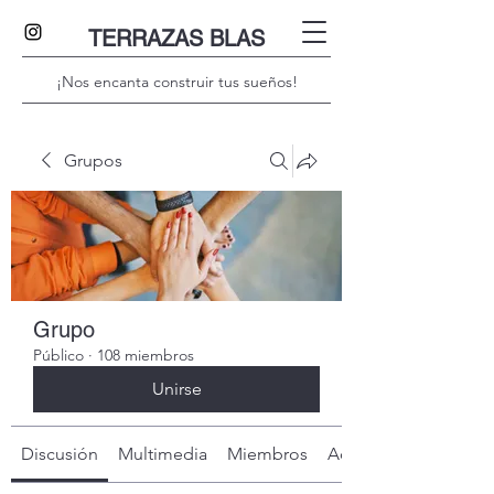
TERRAZAS BLAS
¡Nos encanta construir tus sueños!
Grupos
Grupo
Público
·
108 miembros
Unirse
Discusión
Multimedia
Miembros
Acerca de