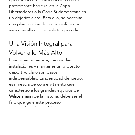
participante habitual en la Copa 
Libertadores o la Copa Sudamericana es 
un objetivo claro. Para ello, se necesita 
una planificación deportiva sólida que 
vaya más allá de una sola temporada.
Una Visión Integral para 
Volver a lo Más Alto
Invertir en la cantera, mejorar las 
instalaciones y mantener un proyecto 
deportivo claro son pasos 
indispensables. La identidad de juego, 
esa mezcla de coraje y talento que 
caracterizó a los grandes equipos de 
Wilstermann
 de la historia, debe ser el 
faro que guíe este proceso.
La grandeza de un club como 
Wilstermann
 no se mide solo en títulos, 
sino en su capacidad para levantarse, 
para unir a una ciudad y en la pasión 
inquebrantable de su gente. El potencial 