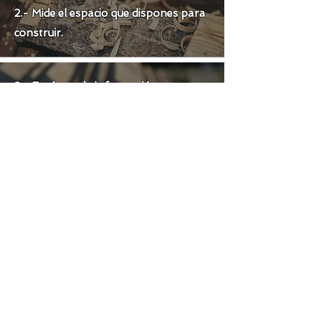
2.- Mide el espacio que dispones para
construir.
3.- Envíanos la información por:
Whatsapp.
Instagram.
Correo:
contacto@terrazasblas.cl
(por correo la respuesta puede tardar
7 dias.)
4.- Te responderemos con la
valorización de tu proyecto.
5.-Si estás de acuerdo con la