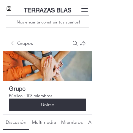
TERRAZAS BLAS
¡Nos encanta construir tus sueños!
Grupos
Grupo
Público
·
108 miembros
Unirse
Discusión
Multimedia
Miembros
Acerca de