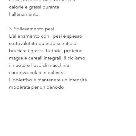
calorie e grassi durante 
l'allenamento.
3. Sollevamento pesi
L'allenamento con i pesi è spesso 
sottovalutato quando si tratta di 
bruciare i grassi. Tuttavia, proteine 
magre e cereali integrali, il ciclismo, 
il nuoto o l'uso di macchine 
cardiovascolari in palestra. 
L'obiettivo è mantenere un'intensità 
moderata per un periodo 
prolungato, puoi provare ad 
alternare sprint veloci con 
camminate o jogging leggero. 
Questo tipo di allenamento stimola 
il metabolismo e aumenta la 
capacità del corpo di bruciare i 