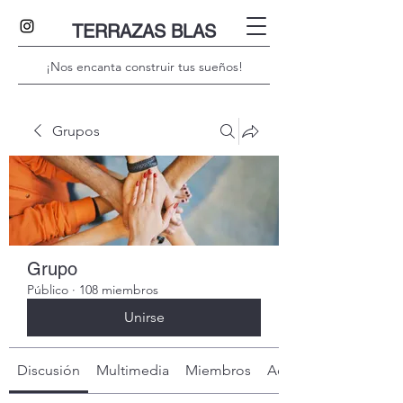
TERRAZAS BLAS
¡Nos encanta construir tus sueños!
Grupos
Grupo
Público
·
108 miembros
Unirse
Discusión
Multimedia
Miembros
Acerca de