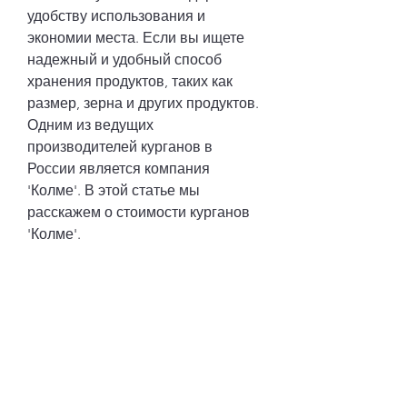
удобству использования и 
экономии места. Если вы ищете 
надежный и удобный способ 
хранения продуктов, таких как 
размер, зерна и других продуктов. 
Одним из ведущих 
производителей курганов в 
России является компания 
'Колме'. В этой статье мы 
расскажем о стоимости курганов 
'Колме'.
Что такое курган?
Курган – это вырытая яма в земле 
Смотрите статьи по теме КОЛМЕ 
ЦЕНА КУРГАН:
https://www.neuropsy40.fr/group/gr