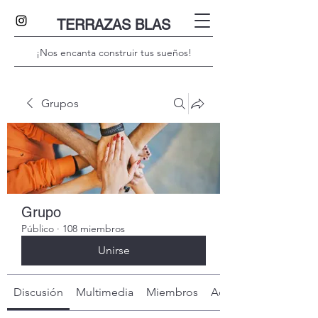
TERRAZAS BLAS
¡Nos encanta construir tus sueños!
Grupos
Grupo
Público
·
108 miembros
Unirse
Discusión
Multimedia
Miembros
Acerca de