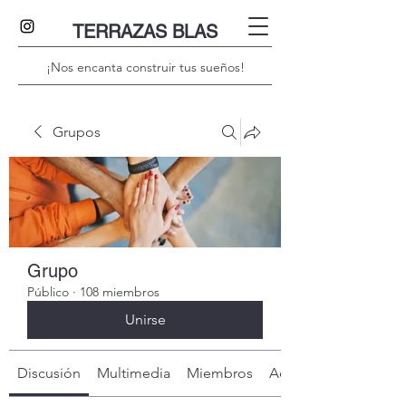
TERRAZAS BLAS
¡Nos encanta construir tus sueños!
Grupos
Grupo
Público
·
108 miembros
Unirse
Discusión
Multimedia
Miembros
Acerca de