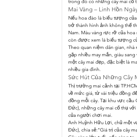
trong đó có những cây mai cổ th
Mai Vàng – Linh Hồn Ngà
Nếu hoa đào là biểu tượng của 
trở thành hình ảnh không thể t
Nam. Màu vàng rực rỡ của hoa 
còn được xem là biểu tượng của
Theo quan niệm dân gian, nhà n
gặp nhiều may mắn, giàu sang v
một cây mai đẹp, đặc biệt là mai
nhiều gia đình.
Sức Hút Của Những Cây M
Thị trường mai cảnh tại TP.HC
về mức giá, từ vài triệu đồng đế
đồng mỗi cây. Tại khu vực cầ
Đức), những cây mai cổ thụ với 
của người chơi mai.
Anh Huỳnh Hữu Lợi, chủ một vườ
Đức), chia sẻ:"Giá trị của cây m