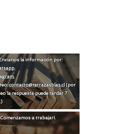
Envíanos la información por:
tsapp.
tagram.
reo:
contacto@terrazasblas.cl
(por
eo la respuesta puede tardar 7
.)
 ¡Comenzamos a trabajar!.