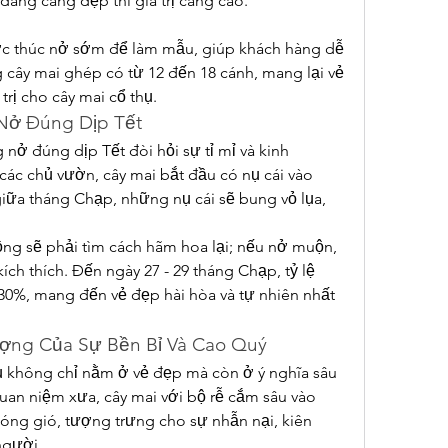
 dáng càng đẹp thì giá trị càng cao."
ợc thúc nở sớm để làm mẫu, giúp khách hàng dễ 
 cây mai ghép có từ 12 đến 18 cánh, mang lại vẻ 
trị cho cây mai cổ thụ.
 Nở Đúng Dịp Tết
nở đúng dịp Tết đòi hỏi sự tỉ mỉ và kinh 
ác chủ vườn, cây mai bắt đầu có nụ cái vào 
iữa tháng Chạp, những nụ cái sẽ bung vỏ lụa, 
g sẽ phải tìm cách hãm hoa lại; nếu nở muộn, 
ch thích. Đến ngày 27 - 29 tháng Chạp, tỷ lệ 
0%, mang đến vẻ đẹp hài hòa và tự nhiên nhất 
ượng Của Sự Bền Bỉ Và Cao Quý
hụ không chỉ nằm ở vẻ đẹp mà còn ở ý nghĩa sâu 
an niệm xưa, cây mai với bộ rễ cắm sâu vào 
óng gió, tượng trưng cho sự nhẫn nại, kiên 
người.