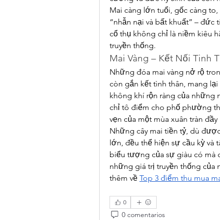
Mai càng lớn tuổi, gốc càng to
“nhẫn nại và bất khuất” – đức t
cổ thụ không chỉ là niềm kiêu hã
truyền thống.
Mai Vàng – Kết Nối Tinh 
Những đóa mai vàng nở rộ tro
còn gắn kết tình thân, mang lạ
không khí rộn ràng của những n
chỉ tô điểm cho phố phường thê
vẹn của một mùa xuân tràn đầy 
Những cây mai tiền tỷ, dù được
lớn, đều thể hiện sự cầu kỳ và 
biểu tượng của sự giàu có mà c
những giá trị truyền thống của
thêm về 
Top 3 điểm thu mua mai
0
0 comentarios