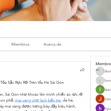
Miembros
Acerca de
Miembro
Ann
lon
 Tỏa Sắc Rực Rỡ Trên Vỉa Hè Sài Gòn
londa
lexi
, Sài Gòn như khoác lên mình chiếc áo rực rỡ 
Jim
con phố, 
mai vàng chợ lách bến tre
, vỉa hè, 
y mai vàng được trưng bày đầy kiêu hãnh, 
hyu