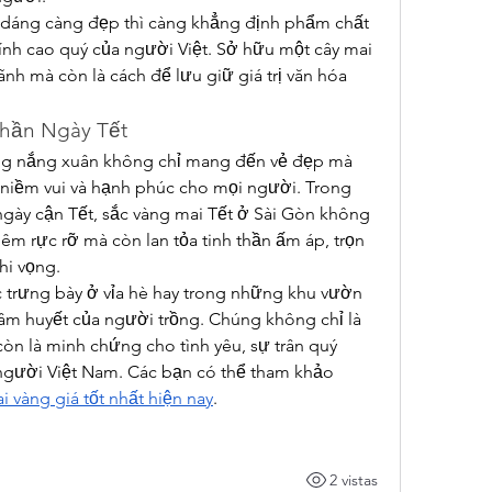
, dáng càng đẹp thì càng khẳng định phẩm chất 
ính cao quý của người Việt. Sở hữu một cây mai 
nh mà còn là cách để lưu giữ giá trị văn hóa 
Thần Ngày Tết
ng nắng xuân không chỉ mang đến vẻ đẹp mà 
i niềm vui và hạnh phúc cho mọi người. Trong 
gày cận Tết, sắc vàng mai Tết ở Sài Gòn không 
m rực rỡ mà còn lan tỏa tinh thần ấm áp, trọn 
hi vọng.
 trưng bày ở vỉa hè hay trong những khu vườn 
tâm huyết của người trồng. Chúng không chỉ là 
òn là minh chứng cho tình yêu, sự trân quý 
 người Việt Nam. Các bạn có thể tham khảo 
 vàng giá tốt nhất hiện nay
.
2 vistas