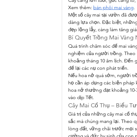
Cây càng lớn tuổi, gốc càng to,
Xem thêm: 
bán phôi mai vàng
.
Một số cây mai tại vườn đã đư
dàng lựa chọn. Đặc biệt, những
đẹp lộng lẫy, càng làm tăng giá 
Bí Quyết Trồng Mai Vàng
Quá trình chăm sóc để mai vàng 
nghiệm của người trồng. Theo c
khoảng tháng 10 âm lịch. Đến g
để lại các nụ con phát triển.
Nếu hoa nở quá sớm, người trồn
họ cần áp dụng các biện pháp kí
hoa nở thường đạt khoảng 10-3
vào dịp Tết.
Cây Mai Cổ Thụ – Biểu T
Giá trị của những cây mai cổ t
sắc mà chúng mang lại. Theo qu
lòng đất, vững chãi trước mọi s
cường và đức hy sinh của con 