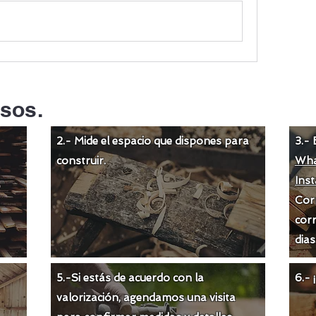
sos.
2.- Mide el espacio que dispones para
3.- 
construir.
Wha
Ins
Cor
corr
dias
5.-Si estás de acuerdo con la
6.-
valorización
, agendamos una visita