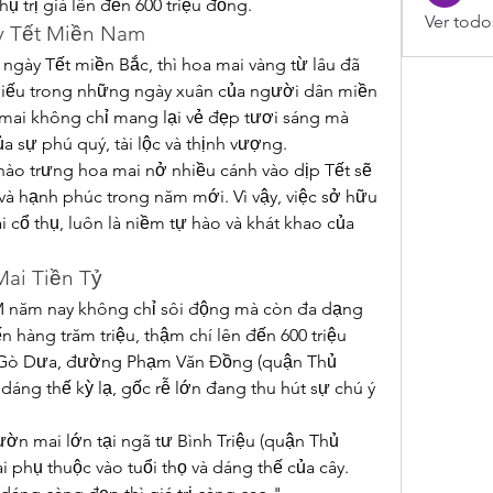
ụ trị giá lên đến 600 triệu đồng.
Ver todo
y Tết Miền Nam
ngày Tết miền Bắc, thì hoa mai vàng từ lâu đã 
hiếu trong những ngày xuân của người dân miền 
mai không chỉ mang lại vẻ đẹp tươi sáng mà 
 sự phú quý, tài lộc và thịnh vượng.
ào trưng hoa mai nở nhiều cánh vào dịp Tết sẽ 
à hạnh phúc trong năm mới. Vì vậy, việc sở hữu 
 cổ thụ, luôn là niềm tự hào và khát khao của 
ai Tiền Tỷ
M năm nay không chỉ sôi động mà còn đa dạng 
n hàng trăm triệu, thậm chí lên đến 600 triệu 
u Gò Dưa, đường Phạm Văn Đồng (quận Thủ 
dáng thế kỳ lạ, gốc rễ lớn đang thu hút sự chú ý 
n mai lớn tại ngã tư Bình Triệu (quận Thủ 
ai phụ thuộc vào tuổi thọ và dáng thế của cây. 