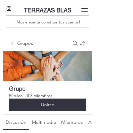
TERRAZAS BLAS
¡Nos encanta construir tus sueños!
Grupos
Grupo
Público
·
108 miembros
Unirse
Discusión
Multimedia
Miembros
Acerca de