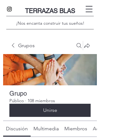
TERRAZAS BLAS
¡Nos encanta construir tus sueños!
Grupos
Grupo
Público
·
108 miembros
Unirse
Discusión
Multimedia
Miembros
Acerca de