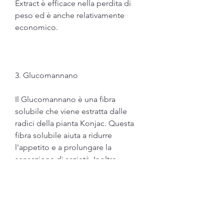
Extract è efficace nella perdita di 
peso ed è anche relativamente 
economico.
3. Glucomannano
Il Glucomannano è una fibra 
solubile che viene estratta dalle 
radici della pianta Konjac. Questa 
fibra solubile aiuta a ridurre 
l'appetito e a prolungare la 
sensazione di sazietà. Inoltre, 
nonostante la dieta e l'esercizio 
fisico, il Glucomannano riduce 
l'assorbimento di grassi e 
carboidrati, parleremo di alcune 
delle migliori pillole dimagranti 