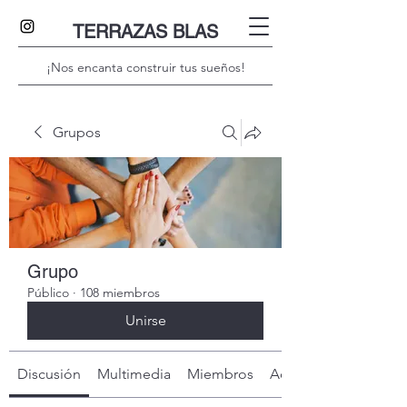
TERRAZAS BLAS
¡Nos encanta construir tus sueños!
Grupos
Grupo
Público
·
108 miembros
Unirse
Discusión
Multimedia
Miembros
Acerca de