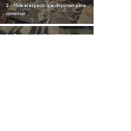
2.- Mide el espacio que dispones para
construir.
3.- Envíanos la información por:
Whatsapp.
Instagram.
Correo:
contacto@terrazasblas.cl
(por correo la respuesta puede tardar
7 dias.)
4.- Te responderemos con la
valorización de tu proyecto.
5.-Si estás de acuerdo con la