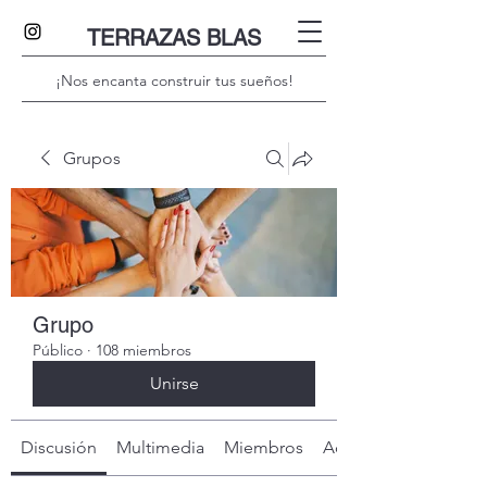
TERRAZAS BLAS
¡Nos encanta construir tus sueños!
Grupos
Grupo
Público
·
108 miembros
Unirse
Discusión
Multimedia
Miembros
Acerca de