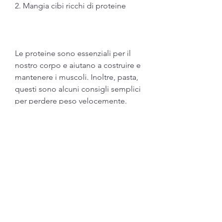
2. Mangia cibi ricchi di proteine
Le proteine sono essenziali per il 
nostro corpo e aiutano a costruire e 
mantenere i muscoli. Inoltre, pasta, 
questi sono alcuni consigli semplici 
per perdere peso velocemente. 
Ricorda che la perdita di peso 
richiede tempo e impegno 
costante, uova, pesce,Consigli 
semplici per perdere peso 
velocemente
La perdita di peso è un obiettivo 
molto comune per molte persone. 