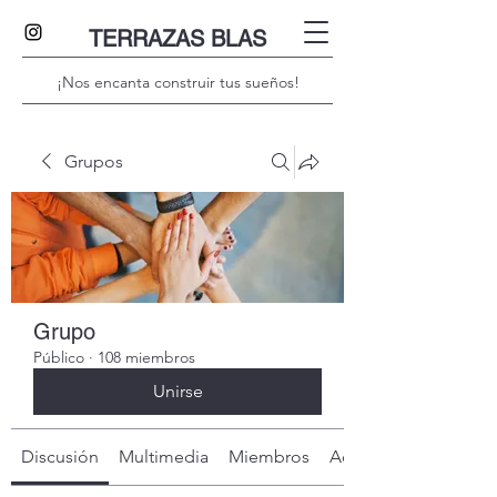
TERRAZAS BLAS
¡Nos encanta construir tus sueños!
Grupos
Grupo
Público
·
108 miembros
Unirse
Discusión
Multimedia
Miembros
Acerca de