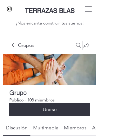
TERRAZAS BLAS
¡Nos encanta construir tus sueños!
Grupos
Grupo
Público
·
108 miembros
Unirse
Discusión
Multimedia
Miembros
Acerca de