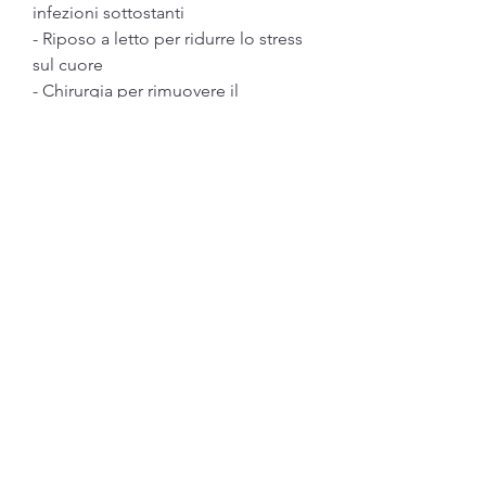
infezioni sottostanti
- Riposo a letto per ridurre lo stress 
sul cuore
- Chirurgia per rimuovere il 
pericardio in casi gravi
<b>Conclusioni</b>
La pericardite reumatica è una 
malattia infiammatoria che colpisce 
il pericardio, la pelle e il cuore. In 
questo articolo 
Смотрите статьи по теме 
PERICARDITE REUMATICA 
SINTOMI:
https://www.juniormotocrossimports
.com/group/mysite-200-
group/discussion/a4c05e8d-d21b-
4730-883c-b6c2e59c92ae