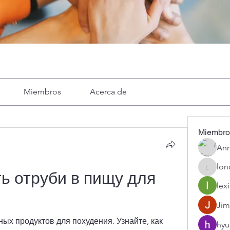
Miembros
Acerca de
Miembro
Ann
lon
londa
ь отруби в пищу для 
lexi
Jim
ых продуктов для похудения. Узнайте, как 
hyu