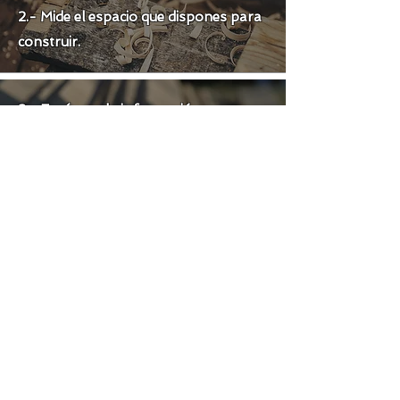
2.- Mide el espacio que dispones para
construir.
3.- Envíanos la información por:
Whatsapp.
Instagram.
Correo:
contacto@terrazasblas.cl
(por correo la respuesta puede tardar
7 dias.)
4.- Te responderemos con la
valorización de tu proyecto.
5.-Si estás de acuerdo con la