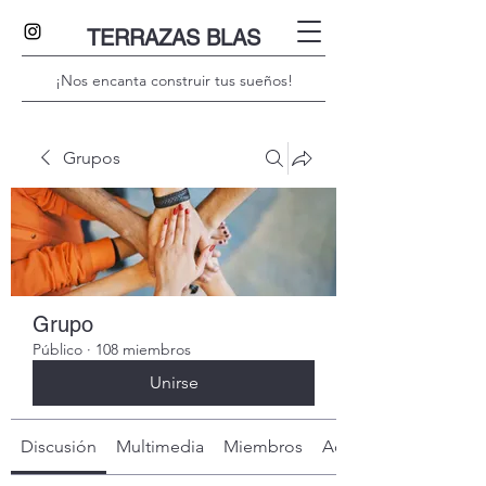
TERRAZAS BLAS
¡Nos encanta construir tus sueños!
Grupos
Grupo
Público
·
108 miembros
Unirse
Discusión
Multimedia
Miembros
Acerca de