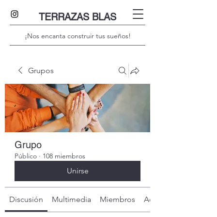
TERRAZAS BLAS
¡Nos encanta construir tus sueños!
Grupos
Grupo
Público
·
108 miembros
Unirse
Discusión
Multimedia
Miembros
Acerca de