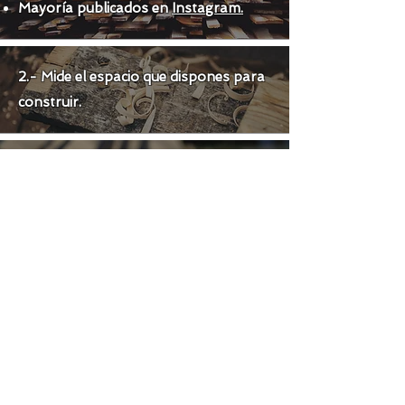
Mayoría publicados en
Instagram.
2.- Mide el espacio que dispones para
construir.
3.- Envíanos la información por:
Whatsapp.
Instagram.
Correo:
contacto@terrazasblas.cl
(por correo la respuesta puede tardar
7 dias.)
4.- Te responderemos con la
valorización de tu proyecto.