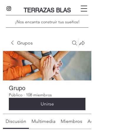
TERRAZAS BLAS
¡Nos encanta construir tus sueños!
Grupos
Grupo
Público
·
108 miembros
Unirse
Discusión
Multimedia
Miembros
Acerca de