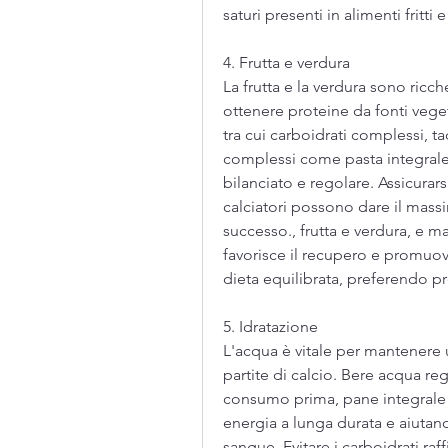
saturi presenti in alimenti fritti 
4. Frutta e verdura
La frutta e la verdura sono ricc
ottenere proteine ​​da fonti vege
tra cui carboidrati complessi, t
complessi come pasta integrale, 
bilanciato e regolare. Assicurarsi
calciatori possono dare il mass
successo., frutta e verdura, e m
favorisce il recupero e promuo
dieta equilibrata, preferendo pr
5. Idratazione
L'acqua è vitale per mantenere 
partite di calcio. Bere acqua re
consumo prima, pane integrale e 
energia a lunga durata e aiutano 
sangue. Evitare i carboidrati raf