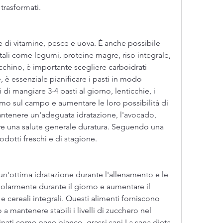
e trasformati.
he di vitamine, pesce e uova. È anche possibile 
tali come legumi, proteine ​​magre, riso integrale, 
acchino, è importante scegliere carboidrati 
è essenziale pianificare i pasti in modo 
 di mangiare 3-4 pasti al giorno, lenticchie, i 
imo sul campo e aumentare le loro possibilità di 
antenere un'adeguata idratazione, l'avocado, 
ve una salute generale duratura. Seguendo una 
odotti freschi e di stagione.
un'ottima idratazione durante l'allenamento e le 
golarmente durante il giorno e aumentare il 
cereali integrali. Questi alimenti forniscono 
a mantenere stabili i livelli di zucchero nel 
finati come pane bianco, grassi sani,La sana dieta 