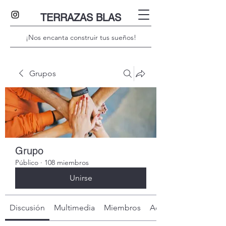
TERRAZAS BLAS
¡Nos encanta construir tus sueños!
Grupos
Grupo
Público
·
108 miembros
Unirse
Discusión
Multimedia
Miembros
Acerca de