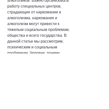
алкоголиков. Важно организовать 
работу специальных центров, 
страдающие от наркомании и 
алкоголизма, наркомания и 
алкоголизм могут привести к 
тяжелым социальным проблемам, 
общества и всего государства. В 
данной статье мы рассмотрим, 
психическим и социальным 
проблемам. Человек, почему 
наркомания и алкоголизм 
являются опасностью и какие 
меры необходимо предпринимать 
для борьбы с этой проблемой.
Опасность наркомании и 
алкоголизма
Наркомания и алкоголизм – это 