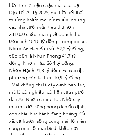
hữu trên 2 triệu chậu mai các loại. 
Dịp Tết Ất Tỵ 2025, dù thời tiết thất 
thường khiến mai nở muộn, nhưng 
các nhà vườn vẫn tiêu thụ hơn 
281.000 chậu, mang về doanh thu 
ước tính 154,5 tỷ đồng. Trong đó, xã 
Nhơn An dẫn đầu với 52,2 tỷ đồng, 
tiếp đến là Nhơn Phong 41,7 tỷ 
đồng, Nhơn Hậu 26,4 tỷ đồng, 
Nhơn Hạnh 21,3 tỷ đồng và các địa 
phương còn lại hơn 10,9 tỷ đồng.
“Mai không chỉ là cây cảnh bán Tết, 
mà là cái nghiệp, cái hồn của người 
dân An Nhơn chúng tôi. Nhờ cây 
mai mà đời sống nông dân ổn định, 
con cháu học hành đàng hoàng. Cả 
xã, cả huyện sống cùng mai, lớn lên 
cùng mai, rồi mai lại đi khắp nơi 