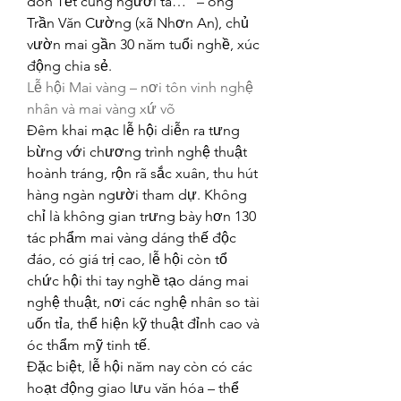
đón Tết cùng người ta…” – ông 
Trần Văn Cường (xã Nhơn An), chủ 
vườn mai gần 30 năm tuổi nghề, xúc 
động chia sẻ.
Lễ hội Mai vàng – nơi tôn vinh nghệ 
nhân và mai vàng xứ võ
Đêm khai mạc lễ hội diễn ra tưng 
bừng với chương trình nghệ thuật 
hoành tráng, rộn rã sắc xuân, thu hút 
hàng ngàn người tham dự. Không 
chỉ là không gian trưng bày hơn 130 
tác phẩm mai vàng dáng thế độc 
đáo, có giá trị cao, lễ hội còn tổ 
chức hội thi tay nghề tạo dáng mai 
nghệ thuật, nơi các nghệ nhân so tài 
uốn tỉa, thể hiện kỹ thuật đỉnh cao và 
óc thẩm mỹ tinh tế.
Đặc biệt, lễ hội năm nay còn có các 
hoạt động giao lưu văn hóa – thể 