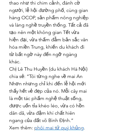
thao như thi chim cảnh, đánh cờ 
người, lễ hội đường phố, cùng gian 
hàng OCOP, sản phẩm nông nghiệp 
và làng nghề truyền thống. Tất cả đã 
tạo nên một không gian Tết vừa 
hiện đại, vừa thấm đẫm bản sắc văn 
hóa miền Trung, khiến du khách đi 
từ bất ngờ này đến ngỡ ngàng 
khác.
Chị Lê Thu Huyền (du khách Hà Nội) 
chia sẻ: “Tôi từng nghe về mai An 
Nhơn nhưng chỉ khi đến lễ hội mới 
thấy hết vẻ đẹp của nó. Mỗi cây mai 
là một tác phẩm nghệ thuật sống, 
được uốn tỉa khéo léo, vừa có hồn 
dân dã, vừa đậm khí chất hiên 
ngang của đất võ Bình Định.”
Xem thêm: 
phôi mai tứ quý khủng
.