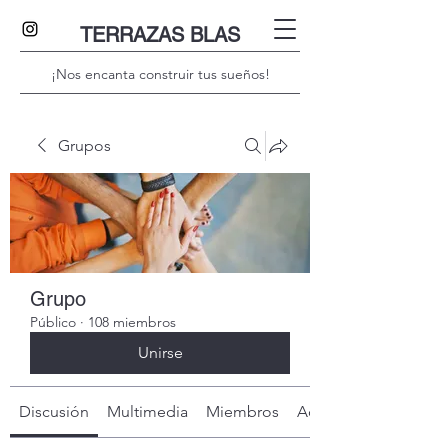
TERRAZAS BLAS
¡Nos encanta construir tus sueños!
Grupos
Grupo
Público
·
108 miembros
Unirse
Discusión
Multimedia
Miembros
Acerca de