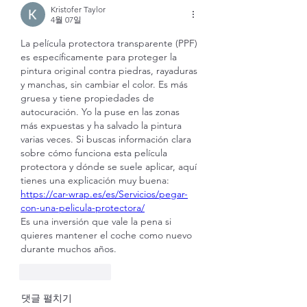
Kristofer Taylor
4월 07일
La película protectora transparente (PPF) 
es específicamente para proteger la 
pintura original contra piedras, rayaduras 
y manchas, sin cambiar el color. Es más 
gruesa y tiene propiedades de 
autocuración. Yo la puse en las zonas 
más expuestas y ha salvado la pintura 
varias veces. Si buscas información clara 
sobre cómo funciona esta película 
protectora y dónde se suele aplicar, aquí 
tienes una explicación muy buena: 
https://car-wrap.es/es/Servicios/pegar-
con-una-pelicula-protectora/
Es una inversión que vale la pena si 
quieres mantener el coche como nuevo 
durante muchos años.
좋아요
답글
댓글 펼치기