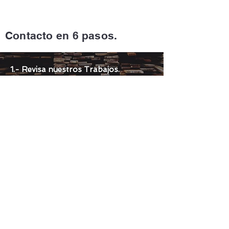
Contacto en 6 pasos.
1.- Revisa nuestros Trabajos.
Mayoría publicados en
Instagram.
2.- Mide el espacio que dispones para
construir.
3.- Envíanos la información por:
Whatsapp.
Instagram.
Correo:
contacto@terrazasblas.cl