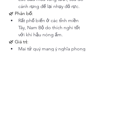
cánh rụng để lại nhụy đỏ rực.
🌿 Phân bố:
Rất phổ biến ở các tỉnh miền 
Tây, Nam Bộ do thích nghi tốt 
với khí hậu nóng ẩm.
🌿 Giá trị:
Mai tứ quý mang ý nghĩa phong 
thủy tài lộc, phù hợp để trồng 
trước nhà hoặc làm cây bonsai.
Lời Kết
Mỗi loại mai vàng đều mang một vẻ 
đẹp và ý nghĩa riêng, tạo nên nét đa 
dạng phong phú cho loài hoa biểu 
tượng của ngày Tết Việt Nam. Dù là 
mai rừng hoang dã, mai chùm gửi 
quý hiếm hay mai tứ quý rực rỡ 
quanh năm, chúng đều gắn liền với 
văn hóa và tinh thần dân tộc. Các 