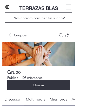
TERRAZAS BLAS
¡Nos encanta construir tus sueños!
Grupos
Grupo
Público
·
108 miembros
Unirse
Discusión
Multimedia
Miembros
Acerca de