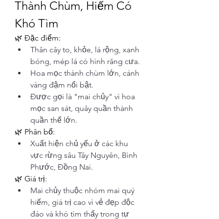
Thành Chùm, Hiếm Có 
Khó Tìm
🌿 Đặc điểm:
Thân cây to, khỏe, lá rộng, xanh 
bóng, mép lá có hình răng cưa.
Hoa mọc thành chùm lớn, cánh 
vàng đậm nổi bật.
Được gọi là "mai chủy" vì hoa 
mọc san sát, quây quần thành 
quần thể lớn.
🌿 Phân bố:
Xuất hiện chủ yếu ở các khu 
vực rừng sâu Tây Nguyên, Bình 
Phước, Đồng Nai.
🌿 Giá trị:
Mai chủy thuộc nhóm mai quý 
hiếm, giá trị cao vì vẻ đẹp độc 
đáo và khó tìm thấy trong tự 