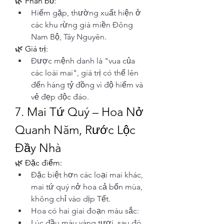
🌿 Phân bố:
Hiếm gặp, thường xuất hiện ở 
các khu rừng già miền Đông 
Nam Bộ, Tây Nguyên.
🌿 Giá trị:
Được mệnh danh là "vua của 
các loài mai", giá trị có thể lên 
đến hàng tỷ đồng vì độ hiếm và 
vẻ đẹp độc đáo.
7. Mai Tứ Quý – Hoa Nở 
Quanh Năm, Rước Lộc 
Đầy Nhà
🌿 Đặc điểm:
Đặc biệt hơn các loại mai khác, 
mai tứ quý nở hoa cả bốn mùa, 
không chỉ vào dịp Tết.
Hoa có hai giai đoạn màu sắc:
Lúc đầu màu vàng tươi, sau đó 