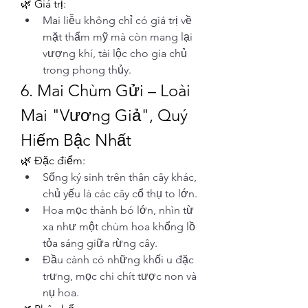
🌿 Giá trị:
Mai liễu không chỉ có giá trị về 
mặt thẩm mỹ mà còn mang lại 
vượng khí, tài lộc cho gia chủ 
trong phong thủy.
6. Mai Chùm Gửi – Loài 
Mai "Vương Giả", Quý 
Hiếm Bậc Nhất
🌿 Đặc điểm:
Sống ký sinh trên thân cây khác, 
chủ yếu là các cây cổ thụ to lớn.
Hoa mọc thành bó lớn, nhìn từ 
xa như một chùm hoa khổng lồ 
tỏa sáng giữa rừng cây.
Đầu cành có những khối u đặc 
trưng, mọc chi chít tược non và 
nụ hoa.