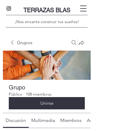
TERRAZAS BLAS
¡Nos encanta construir tus sueños!
Grupos
Grupo
Público
·
108 miembros
Unirse
Discusión
Multimedia
Miembros
Acerca de