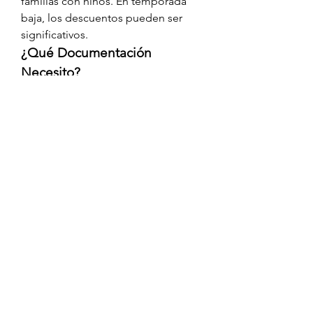
familias con niños. En temporada 
baja, los descuentos pueden ser 
significativos.
¿Qué Documentación 
Necesito?
Para ciudadanos de la UE, el DNI es 
suficiente. Si viajas con mascotas, 
verifica los requisitos de cada 
compañía, ya que algunas permiten 
animales en zonas específicas del 
barco.
¿Qué Pasa si el Mar Está 
Picado?
Los ferries modernos están 
equipados para navegar con 
seguridad en casi cualquier 
condición. Si eres propenso al 
mareo, lleva pastillas o elige un 