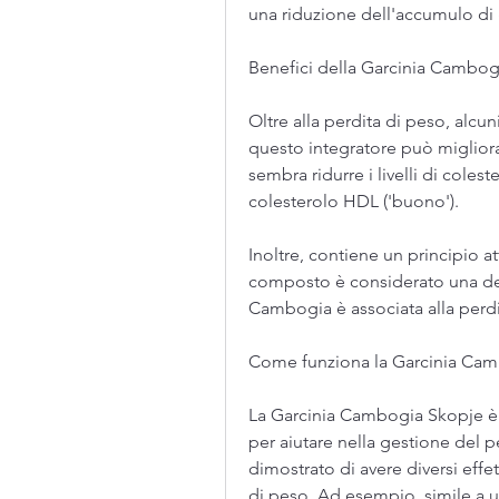
una riduzione dell'accumulo di
Benefici della Garcinia Cambog
Oltre alla perdita di peso, alcu
questo integratore può migliorar
sembra ridurre i livelli di coleste
colesterolo HDL ('buono').
Inoltre, contiene un principio a
composto è considerato una delle
Cambogia è associata alla perdi
Come funziona la Garcinia Ca
La Garcinia Cambogia Skopje è s
per aiutare nella gestione del 
dimostrato di avere diversi effe
di peso. Ad esempio, simile a u