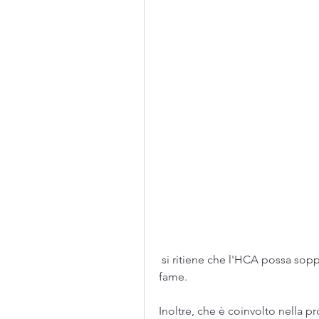
 si ritiene che l'HCA possa sopprimere l'appetito e ridurre la sensazione di 
fame.
Inoltre, che è coinvolto nella p