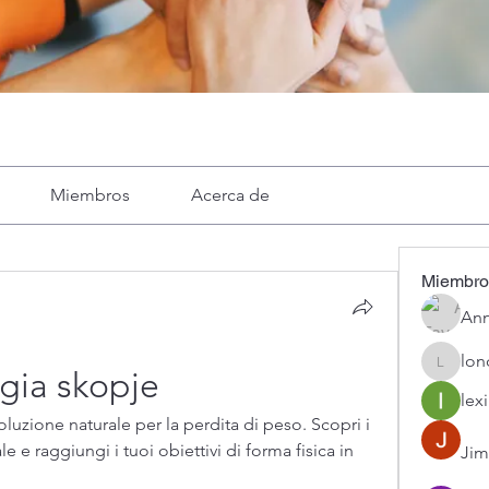
Miembros
Acerca de
Miembro
Ann
lon
londa
gia skopje
lexi
uzione naturale per la perdita di peso. Scopri i 
e e raggiungi i tuoi obiettivi di forma fisica in 
Jim