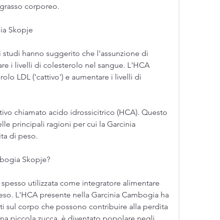
 grasso corporeo.
ia Skopje
ni studi hanno suggerito che l'assunzione di 
e i livelli di colesterolo nel sangue. L'HCA 
rolo LDL ('cattivo') e aumentare i livelli di 
ttivo chiamato acido idrossicitrico (HCA). Questo 
 principali ragioni per cui la Garcinia 
ta di peso.
mbogia Skopje?
pesso utilizzata come integratore alimentare 
peso. L'HCA presente nella Garcinia Cambogia ha 
tti sul corpo che possono contribuire alla perdita 
na piccola zucca, è diventato popolare negli 