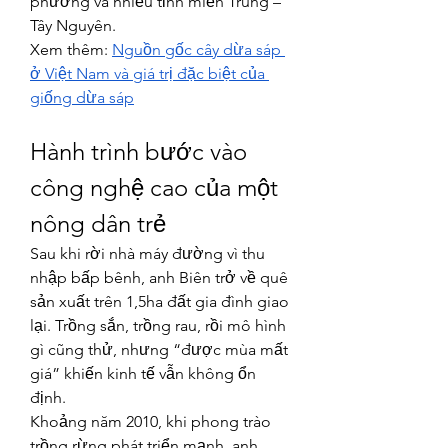
phương và nhiều tỉnh miền Trung – 
Tây Nguyên.
Xem thêm: 
Nguồn gốc cây dừa sáp 
ở Việt Nam và giá trị đặc biệt của 
giống dừa sáp
Hành trình bước vào 
công nghệ cao của một 
nông dân trẻ
Sau khi rời nhà máy đường vì thu 
nhập bấp bênh, anh Biên trở về quê 
sản xuất trên 1,5ha đất gia đình giao 
lại. Trồng sắn, trồng rau, rồi mô hình 
gì cũng thử, nhưng “được mùa mất 
giá” khiến kinh tế vẫn không ổn 
định.
Khoảng năm 2010, khi phong trào 
trồng rừng phát triển mạnh, anh 