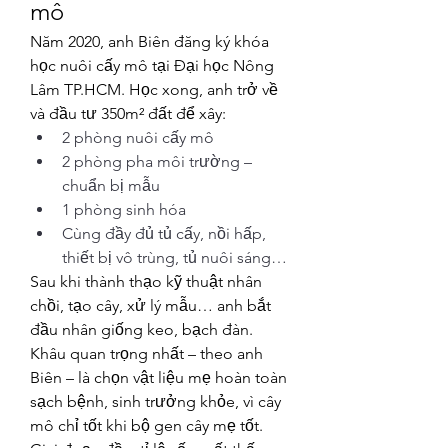
mô
Năm 2020, anh Biên đăng ký khóa 
học nuôi cấy mô tại Đại học Nông 
Lâm TP.HCM. Học xong, anh trở về 
và đầu tư 350m² đất để xây:
2 phòng nuôi cấy mô
2 phòng pha môi trường – 
chuẩn bị mẫu
1 phòng sinh hóa
Cùng đầy đủ tủ cấy, nồi hấp, 
thiết bị vô trùng, tủ nuôi sáng…
Sau khi thành thạo kỹ thuật nhân 
chồi, tạo cây, xử lý mẫu… anh bắt 
đầu nhân giống keo, bạch đàn. 
Khâu quan trọng nhất – theo anh 
Biên – là chọn vật liệu mẹ hoàn toàn 
sạch bệnh, sinh trưởng khỏe, vì cây 
mô chỉ tốt khi bộ gen cây mẹ tốt.