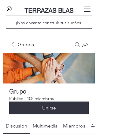
TERRAZAS BLAS
¡Nos encanta construir tus sueños!
Grupos
Grupo
Público
·
108 miembros
Unirse
Discusión
Multimedia
Miembros
Acerca de