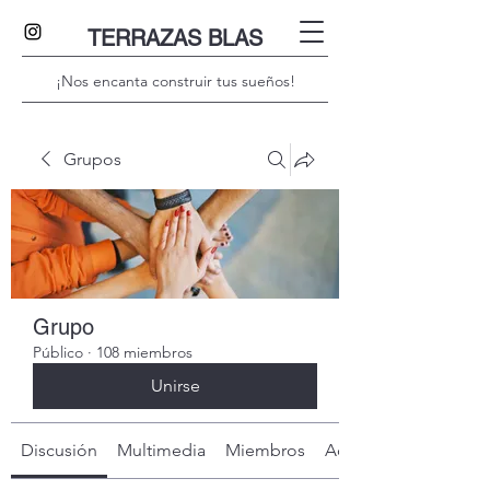
TERRAZAS BLAS
¡Nos encanta construir tus sueños!
Grupos
Grupo
Público
·
108 miembros
Unirse
Discusión
Multimedia
Miembros
Acerca de