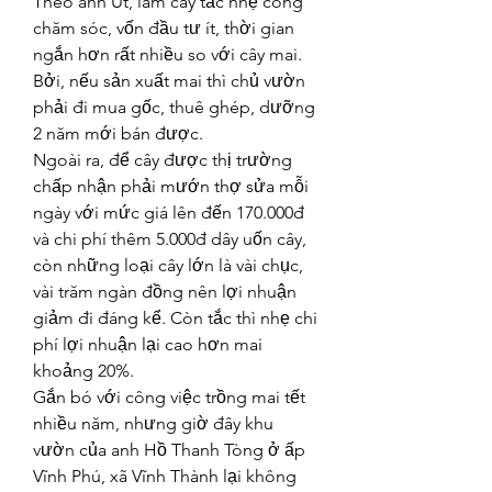
Theo anh Út, làm cây tắc nhẹ công 
chăm sóc, vốn đầu tư ít, thời gian 
ngắn hơn rất nhiều so với cây mai. 
Bởi, nếu sản xuất mai thì chủ vườn 
phải đi mua gốc, thuê ghép, dưỡng 
2 năm mới bán được.
Ngoài ra, để cây được thị trường 
chấp nhận phải mướn thợ sửa mỗi 
ngày với mức giá lên đến 170.000đ 
và chi phí thêm 5.000đ dây uốn cây, 
còn những loại cây lớn là vài chục, 
vài trăm ngàn đồng nên lợi nhuận 
giảm đi đáng kể. Còn tắc thì nhẹ chi 
phí lợi nhuận lại cao hơn mai 
khoảng 20%.
Gắn bó với công việc trồng mai tết 
nhiều năm, nhưng giờ đây khu 
vườn của anh Hồ Thanh Tòng ở ấp 
Vĩnh Phú, xã Vĩnh Thành lại không 