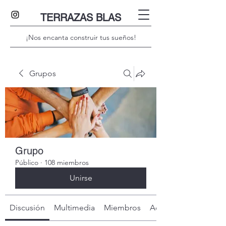
TERRAZAS BLAS
¡Nos encanta construir tus sueños!
Grupos
Grupo
Público
·
108 miembros
Unirse
Discusión
Multimedia
Miembros
Acerca de