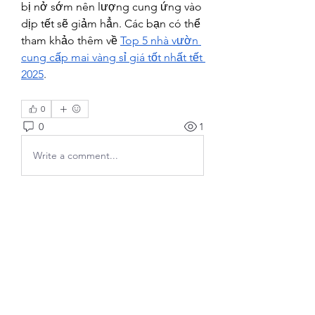
bị nở sớm nên lượng cung ứng vào 
dịp tết sẽ giảm hẳn. Các bạn có thể 
tham khảo thêm về 
Top 5 nhà vườn 
cung cấp mai vàng sỉ giá tốt nhất tết 
2025
.
0
0
1
Write a comment...
Acerca de
¡Bienvenido al grupo! Puedes
conectarte con otros miembros,
...
Leer más
Miembros