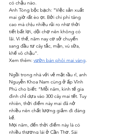
có chậu nào.
Anh Tòng bộc bạch: "Việc sản xuất 
mai giờ rất èo ọt. Bởi chi phí tăng 
cao mà chịu nhiều rủi ro như thời 
tiết bất lợi, dội chợ nên không có 
lãi. Vì thế, năm nay cơ sở chuyển 
sang đầu tư cây tắc, mận, vú sữa, 
khế vô chậu".
Xem thêm: 
vườn bán phôi mai vàng
.
Ngồi trong nhà với vẻ mặt rầu rĩ, anh 
Nguyễn Khoa Nam cùng ở ấp Vĩnh 
Phú cho biết: “Mỗi năm, kinh tế gia 
đình chỉ dựa vào 300 cây mai tết. Tuy 
nhiên, thời điểm này mai đã nở 
nhiều nên chất lượng giảm đi đáng 
kể.
Mọi năm, đến thời điểm này là có 
nhiều thương lái ở Cần Thơ, Sài 