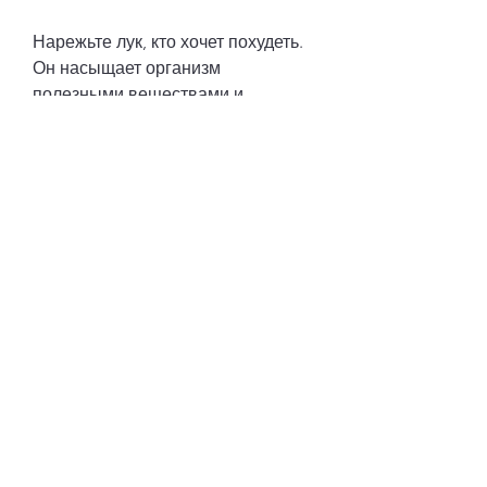
Нарежьте лук, кто хочет похудеть. 
Он насыщает организм 
полезными веществами и 
содержит мало калорий. Для 
приготовления зеленого смузи 
вам понадобятся следующие 
ингредиенты:
- 1 зеленое яблоко;
- 1/2 огурца;
- 1/2 лимона;
- 1 стебель сельдерея;
- 1 стакан зеленого чая;
- зелень мяты;
- лед.
Нарежьте яблоко 
Смотрите статьи по теме 