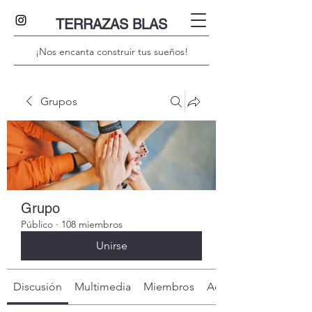
TERRAZAS BLAS
¡Nos encanta construir tus sueños!
Grupos
Grupo
Público
·
108 miembros
Unirse
Discusión
Multimedia
Miembros
Acerca de