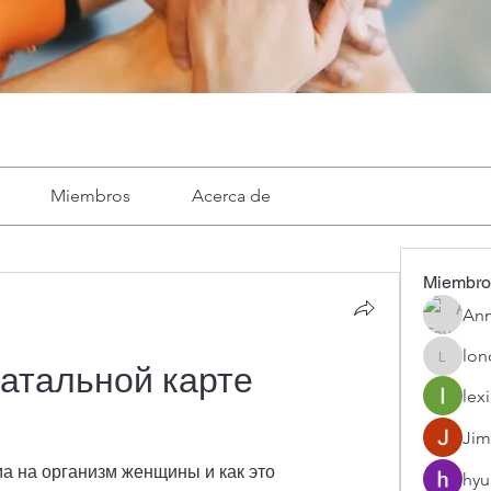
Miembros
Acerca de
Miembro
Ann
lon
londa
атальной карте 
lexi
Jim
а на организм женщины и как это 
hyu