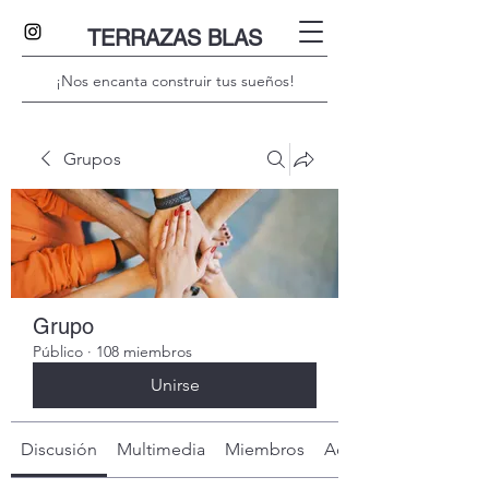
TERRAZAS BLAS
¡Nos encanta construir tus sueños!
Grupos
Grupo
Público
·
108 miembros
Unirse
Discusión
Multimedia
Miembros
Acerca de