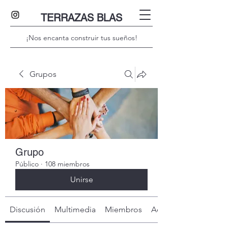
TERRAZAS BLAS
¡Nos encanta construir tus sueños!
Grupos
Grupo
Público
·
108 miembros
Unirse
Discusión
Multimedia
Miembros
Acerca de