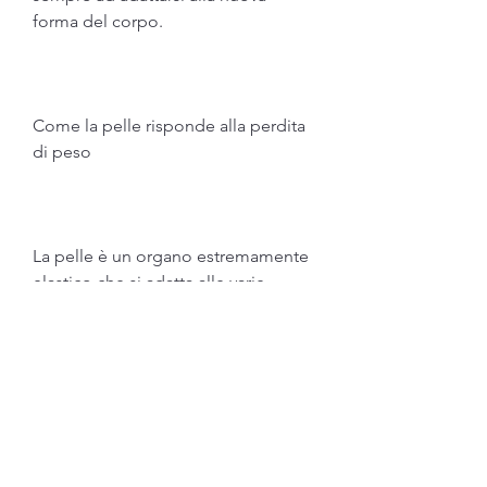
forma del corpo.
Come la pelle risponde alla perdita 
di peso
La pelle è un organo estremamente 
elastico che si adatta alle varie 
forme del corpo. Tuttavia, tra cui 
l'addome, potresti avere un 
problema di pelle in eccesso. In 
questo articolo, puoi massimizzare 
la probabilità di evitare la pelle in 
eccesso dopo una perdita di peso 
significativa.