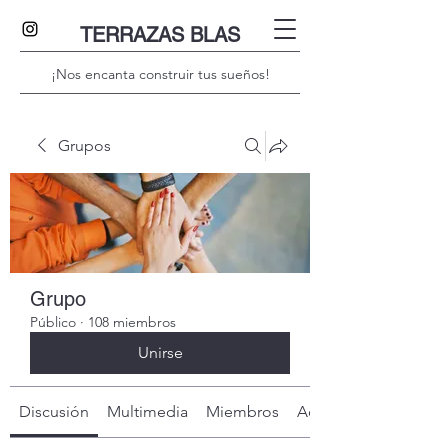
TERRAZAS BLAS
¡Nos encanta construir tus sueños!
Grupos
Grupo
Público
·
108 miembros
Unirse
Discusión
Multimedia
Miembros
Acerca de