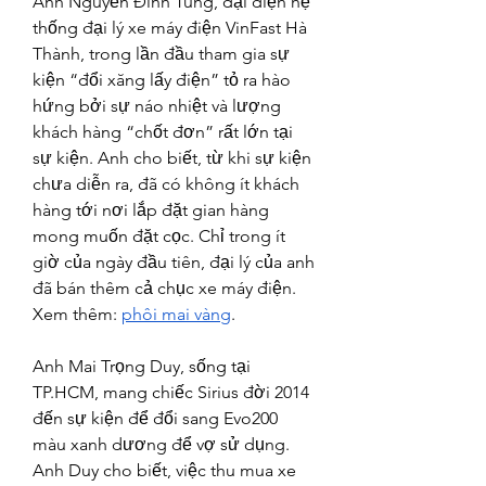
Anh Nguyễn Đình Tùng, đại diện hệ 
thống đại lý xe máy điện VinFast Hà 
Thành, trong lần đầu tham gia sự 
kiện “đổi xăng lấy điện” tỏ ra hào 
hứng bởi sự náo nhiệt và lượng 
khách hàng “chốt đơn” rất lớn tại 
sự kiện. Anh cho biết, từ khi sự kiện 
chưa diễn ra, đã có không ít khách 
hàng tới nơi lắp đặt gian hàng 
mong muốn đặt cọc. Chỉ trong ít 
giờ của ngày đầu tiên, đại lý của anh 
đã bán thêm cả chục xe máy điện.
Xem thêm: 
phôi mai vàng
.
Anh Mai Trọng Duy, sống tại 
TP.HCM, mang chiếc Sirius đời 2014 
đến sự kiện để đổi sang Evo200 
màu xanh dương để vợ sử dụng. 
Anh Duy cho biết, việc thu mua xe 