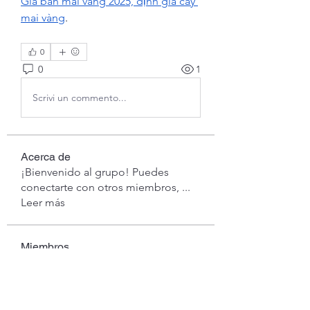
Giá bán mai vàng 2025, định giá cây 
mai vàng
.
0
0
1
Scrivi un commento...
Acerca de
¡Bienvenido al grupo! Puedes
conectarte con otros miembros,
...
Leer más
Miembros
Anna Favorskaya
Seguir
londa
Seguir
londa