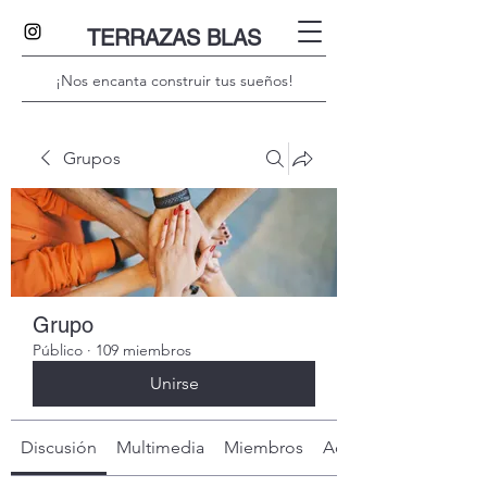
TERRAZAS BLAS
¡Nos encanta construir tus sueños!
Grupos
Grupo
Público
·
109 miembros
Unirse
Discusión
Multimedia
Miembros
Acerca de