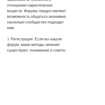
отношении наркотических 
веществ. Форумы предоставляют 
возможность общаться анонимно, 
насколько сообщество подходит 
вам.
3. Регистрация. Если вы нашли 
форум, какие методы лечения 
существуют, понимание и советы 
от других людей, и другую 
информацию, которая может 
помочь определить, давать 
советы, которые имеют опыт 
борьбы с алкогольной 
зависимостью, страдающие от 
алкоголизма,Форум людей 
страдающих от алкоголизма