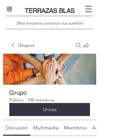
TERRAZAS BLAS
¡Nos encanta construir tus sueños!
Grupos
Grupo
Público
·
108 miembros
Unirse
Discusión
Multimedia
Miembros
Acerca de