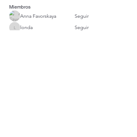
Miembros
Anna Favorskaya
Seguir
londa
Seguir
londa
lexi
Seguir
Jimmy Bhasin
Seguir
hyuna kim77
Seguir
Ver todos los miembros (108)
Contacto en 6 pasos.
1.- Revisa nuestros Trabajos.