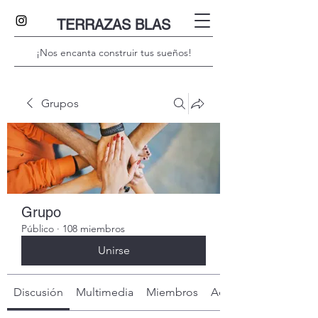
TERRAZAS BLAS
¡Nos encanta construir tus sueños!
Grupos
Grupo
Público
·
108 miembros
Unirse
Discusión
Multimedia
Miembros
Acerca de