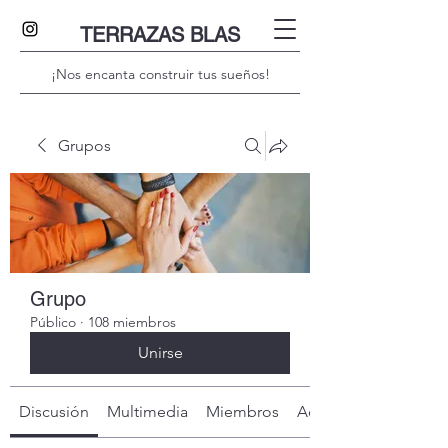
TERRAZAS BLAS
¡Nos encanta construir tus sueños!
Grupos
Grupo
Público
·
108 miembros
Unirse
Discusión
Multimedia
Miembros
Acerca de