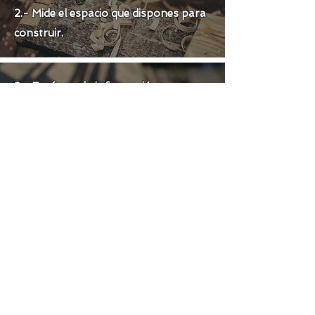
2.- Mide el espacio que dispones para
construir.
3.- Envíanos la información por:
Whatsapp.
Instagram.
Correo:
contacto@terrazasblas.cl
(por correo la respuesta puede tardar
7 dias.)
4.- Te responderemos con la
valorización de tu proyecto.
5.-Si estás de acuerdo con la