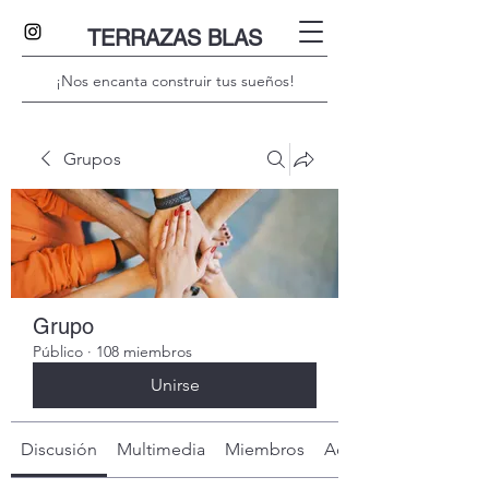
TERRAZAS BLAS
¡Nos encanta construir tus sueños!
Grupos
Grupo
Público
·
108 miembros
Unirse
Discusión
Multimedia
Miembros
Acerca de