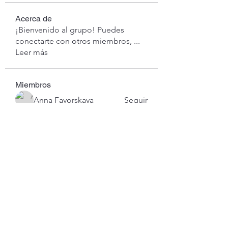
Acerca de
¡Bienvenido al grupo! Puedes
conectarte con otros miembros,
...
Leer más
Miembros
Anna Favorskaya
Seguir
londa
Seguir
londa
lexi
Seguir
Jimmy Bhasin
Seguir
hyuna kim77
Seguir
Ver todos los miembros (108)