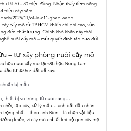
thu lãi 70 – 80 triệu đồng. Nhận thấy tiềm năng 
4 triệu cây/năm.
ploads/2025/11/oi-le-c11-ghep.webp
 cây cấy mô từ TP.HCM khiến chi phí cao, vận 
ng đến chất lượng. Chính khó khăn này thôi 
nghệ nuôi cấy mô – một quyết định táo bạo đối 
ứu – tự xây phòng nuôi cấy mô
óa học nuôi cấy mô tại Đại học Nông Lâm 
à đầu tư 350m² đất để xây:
 chuẩn bị mẫu
, thiết bị vô trùng, tủ nuôi sáng…
n chồi, tạo cây, xử lý mẫu… anh bắt đầu nhân 
trọng nhất – theo anh Biên – là chọn vật liệu 
ưởng khỏe, vì cây mô chỉ tốt khi bộ gen cây mẹ 