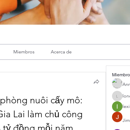
Miembros
Acerca de
Miembro
Ann
lon
phòng nuôi cấy mô: 
londa
lexi
a Lai làm chủ công 
Jim
4 tỷ đồng mỗi năm