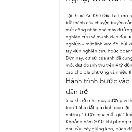
Tại thị xã An Khê (Gia Lai), mô
trở thành câu chuyện truyền c
một công nhân nhà máy đường, 
nghiên cứu và mạnh dạn đầu tư
nghiệp – một lĩnh vực đòi hỏi 
tay viện nghiên cứu hoặc doan
Đến nay, cơ sở của anh đã cung
mô, đạt doanh thu trên 4 tỷ đ
cao cho địa phương và nhiều t
Hành trình bước vào
dân trẻ
Sau khi rời nhà máy đường vì t
trên 1,5ha đất gia đình giao lại.
nhưng “được mùa mất giá” khiế
Khoảng năm 2010, khi phong trà
nhu cầu cây giống keo, bạch đ