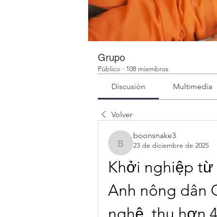
Grupo
Público
·
108 miembros
Discusión
Multimedia
Volver
boonsnake3
23 de diciembre de 2025
boonsnake3
Khởi nghiệp từ 
Anh nông dân Gi
nghệ, thu hơn 