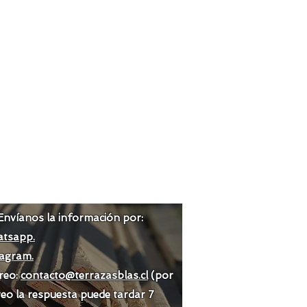
Envíanos la información por:
tsapp.
tagram.
reo:
contacto@terrazasblas.cl
(por
eo la respuesta puede tardar 7