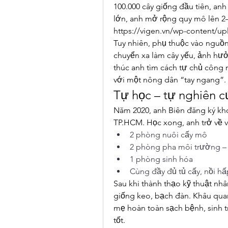
100.000 cây giống đầu tiên, anh 
lớn, anh mở rộng quy mô lên 2–
https://vigen.vn/wp-content/u
Tuy nhiên, phụ thuộc vào nguồn
chuyển xa làm cây yếu, ảnh hưở
thúc anh tìm cách tự chủ công 
với một nông dân “tay ngang”.
Tự học – tự nghiên c
Năm 2020, anh Biên đăng ký kh
TP.HCM. Học xong, anh trở về v
2 phòng nuôi cấy mô
2 phòng pha môi trường –
1 phòng sinh hóa
Cùng đầy đủ tủ cấy, nồi hấp
Sau khi thành thạo kỹ thuật nhâ
giống keo, bạch đàn. Khâu quan 
mẹ hoàn toàn sạch bệnh, sinh tr
tốt.