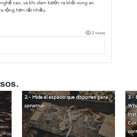
nghệ cao, và khi dám bước ra khỏi vùng an 
a rộng hơn rất nhiều.
2 vistas
sos.
2.- Mide el espacio que dispones para
3.- 
construir.
Wha
Ins
Cor
corr