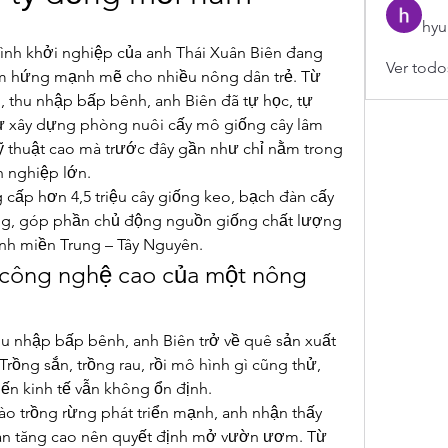
hyu
 hình khởi nghiệp của anh Thái Xuân Biên đang 
Ver todo
ảm hứng mạnh mẽ cho nhiều nông dân trẻ. Từ 
thu nhập bấp bênh, anh Biên đã tự học, tự 
 xây dựng phòng nuôi cấy mô giống cây lâm 
kỹ thuật cao mà trước đây gần như chỉ nằm trong 
h nghiệp lớn.
 cấp hơn 4,5 triệu cây giống keo, bạch đàn cấy 
ồng, góp phần chủ động nguồn giống chất lượng 
ỉnh miền Trung – Tây Nguyên.
 công nghệ cao của một nông 
hu nhập bấp bênh, anh Biên trở về quê sản xuất 
 Trồng sắn, trồng rau, rồi mô hình gì cũng thử, 
n kinh tế vẫn không ổn định.
o trồng rừng phát triển mạnh, anh nhận thấy 
àn tăng cao nên quyết định mở vườn ươm. Từ 