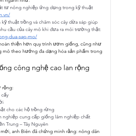
yên ngành như:
ật tư nông nghiệp ứng dụng trong kỹ thuật 
n.vn/
n kỹ thuật trồng và chăm sóc cây dừa sáp giúp 
hu cầu của cây mô khi đưa ra môi trường thật:
trong-dua-sap-mo/
hoàn thiện hơn quy trình ươm giống, cũng như 
ng mô theo hướng đa dạng hóa sản phẩm trong 
ống công nghệ cao lan rộng 
 rộng:
 cấy
ới
uật cho các hộ trồng rừng
nghiệp cung cấp giống lâm nghiệp chất 
ền Trung – Tây Nguyên
ổi mới, anh Biên đã chứng minh rằng: nông dân 