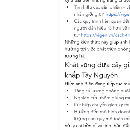
kỹ thuật trên những trang chu
Tìm hiểu các sản phẩm – v
nhân giống:👉 
https://vige
Các quy trình liên quan đế
người dân hiểu rõ hơn về n
👉 
https://vigen.vn/cach-
Những kiến thức này giúp anh 
hướng tới việc phát triển phò
tương lai.
Khát vọng đưa cây gi
khắp Tây Nguyên
Hiện anh Biên đang tiếp tục mở
Tăng số lượng phòng nuôi
Nghiên cứu thêm giống m
Kết hợp chuyển giao kỹ th
Hướng đến mô hình doanh 
lượng cao quy mô toàn mi
Với ý chí bền bỉ và tinh thần đ