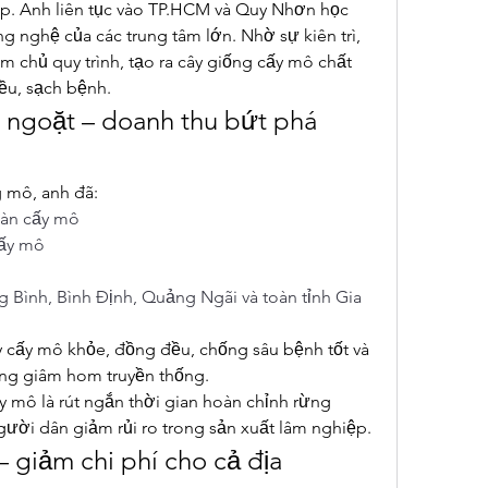
hấp. Anh liên tục vào TP.HCM và Quy Nhơn học 
 nghệ của các trung tâm lớn. Nhờ sự kiên trì, 
 chủ quy trình, tạo ra cây giống cấy mô chất 
ều, sạch bệnh.
ngoặt – doanh thu bứt phá 
 mô, anh đã:
đàn cấy mô
cấy mô
Bình, Bình Định, Quảng Ngãi và toàn tỉnh Gia 
 cấy mô khỏe, đồng đều, chống sâu bệnh tốt và 
iống giâm hom truyền thống.
 mô là rút ngắn thời gian hoàn chỉnh rừng 
gười dân giảm rủi ro trong sản xuất lâm nghiệp.
 giảm chi phí cho cả địa 