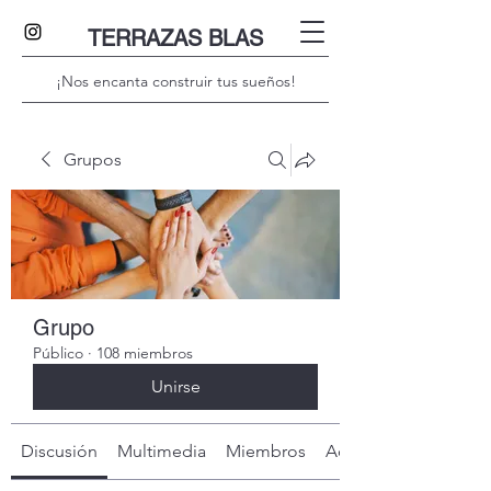
TERRAZAS BLAS
¡Nos encanta construir tus sueños!
Grupos
Grupo
Público
·
108 miembros
Unirse
Discusión
Multimedia
Miembros
Acerca de