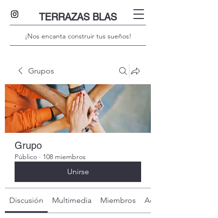
TERRAZAS BLAS
¡Nos encanta construir tus sueños!
Grupos
Grupo
Público
·
108 miembros
Unirse
Discusión
Multimedia
Miembros
Acerca de