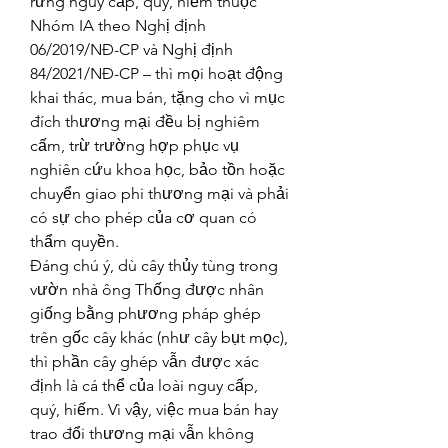
rừng nguy cấp, quý, hiếm thuộc 
Nhóm IA theo Nghị định 
06/2019/NĐ-CP và Nghị định 
84/2021/NĐ-CP – thì mọi hoạt động 
khai thác, mua bán, tặng cho vì mục 
đích thương mại đều bị nghiêm 
cấm, trừ trường hợp phục vụ 
nghiên cứu khoa học, bảo tồn hoặc 
chuyển giao phi thương mại và phải 
có sự cho phép của cơ quan có 
thẩm quyền.
Đáng chú ý, dù cây thủy tùng trong 
vườn nhà ông Thống được nhân 
giống bằng phương pháp ghép 
trên gốc cây khác (như cây bụt mọc), 
thì phần cây ghép vẫn được xác 
định là cá thể của loài nguy cấp, 
quý, hiếm. Vì vậy, việc mua bán hay 
trao đổi thương mại vẫn không 