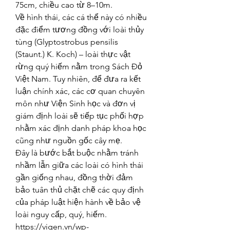
75cm, chiều cao từ 8–10m.
Về hình thái, các cá thể này có nhiều 
đặc điểm tương đồng với loài thủy 
tùng (Glyptostrobus pensilis 
(Staunt.) K. Koch) – loài thực vật 
rừng quý hiếm nằm trong Sách Đỏ 
Việt Nam. Tuy nhiên, để đưa ra kết 
luận chính xác, các cơ quan chuyên 
môn như Viện Sinh học và đơn vị 
giám định loài sẽ tiếp tục phối hợp 
nhằm xác định danh pháp khoa học 
cũng như nguồn gốc cây mẹ.
Đây là bước bắt buộc nhằm tránh 
nhầm lẫn giữa các loài có hình thái 
gần giống nhau, đồng thời đảm 
bảo tuân thủ chặt chẽ các quy định 
của pháp luật hiện hành về bảo vệ 
loài nguy cấp, quý, hiếm.
https://vigen.vn/wp-