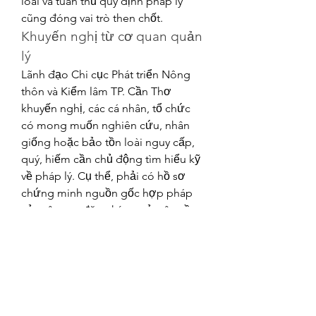
loài và tuân thủ quy định pháp lý 
cũng đóng vai trò then chốt.
Khuyến nghị từ cơ quan quản 
lý
Lãnh đạo Chi cục Phát triển Nông 
thôn và Kiểm lâm TP. Cần Thơ 
khuyến nghị, các cá nhân, tổ chức 
có mong muốn nghiên cứu, nhân 
giống hoặc bảo tồn loài nguy cấp, 
quý, hiếm cần chủ động tìm hiểu kỹ 
về pháp lý. Cụ thể, phải có hồ sơ 
chứng minh nguồn gốc hợp pháp 
của cây mẹ, đăng ký cơ sở gây trồng 
hoặc bảo tồn nguồn gene theo quy 
định, chỉ thực hiện hoạt động vì 
mục đích nghiên cứu, bảo tồn, 
không thương mại hóa và tuân thủ 
đầy đủ các thủ tục xin phép khi vận 
chuyển, trưng bày hay chuyển giao.