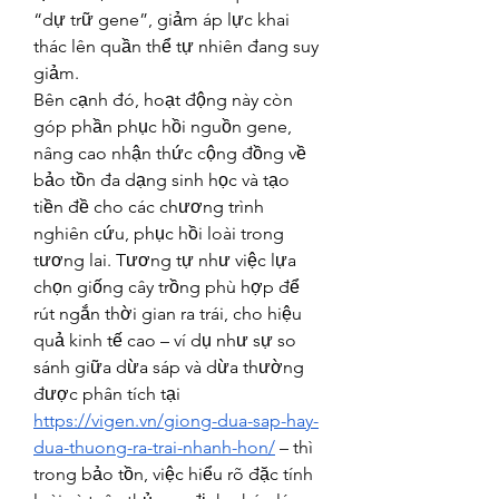
“dự trữ gene”, giảm áp lực khai 
thác lên quần thể tự nhiên đang suy 
giảm.
Bên cạnh đó, hoạt động này còn 
góp phần phục hồi nguồn gene, 
nâng cao nhận thức cộng đồng về 
bảo tồn đa dạng sinh học và tạo 
tiền đề cho các chương trình 
nghiên cứu, phục hồi loài trong 
tương lai. Tương tự như việc lựa 
chọn giống cây trồng phù hợp để 
rút ngắn thời gian ra trái, cho hiệu 
quả kinh tế cao – ví dụ như sự so 
sánh giữa dừa sáp và dừa thường 
được phân tích tại 
https://vigen.vn/giong-dua-sap-hay-
dua-thuong-ra-trai-nhanh-hon/
 – thì 
trong bảo tồn, việc hiểu rõ đặc tính 