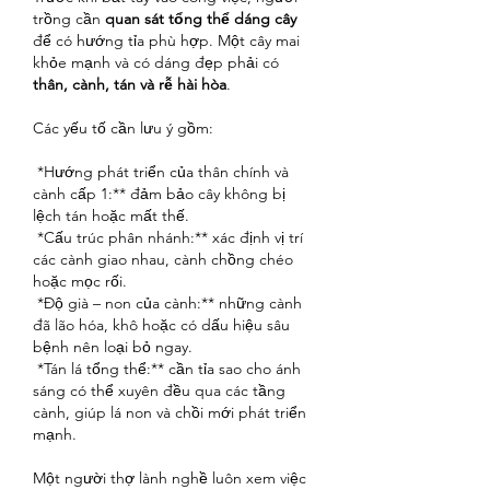
trồng cần 
quan sát tổng thể dáng cây
để có hướng tỉa phù hợp. Một cây mai 
khỏe mạnh và có dáng đẹp phải có 
thân, cành, tán và rễ hài hòa
.
Các yếu tố cần lưu ý gồm:
*Hướng phát triển của thân chính và 
cành cấp 1:** đảm bảo cây không bị 
lệch tán hoặc mất thế.
*Cấu trúc phân nhánh:** xác định vị trí 
các cành giao nhau, cành chồng chéo 
hoặc mọc rối.
*Độ già – non của cành:** những cành 
đã lão hóa, khô hoặc có dấu hiệu sâu 
bệnh nên loại bỏ ngay.
*Tán lá tổng thể:** cần tỉa sao cho ánh 
sáng có thể xuyên đều qua các tầng 
cành, giúp lá non và chồi mới phát triển 
mạnh.
Một người thợ lành nghề luôn xem việc 