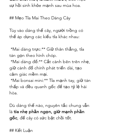
sự hồi sinh khỏe mạnh sau mùa hoa.
## Mẹo Tỉa Mai Theo Dáng Cây
Tùy vào dáng thế cây, người trồng có 
thể áp dụng các kiểu tỉa khác nhau:
*Mai dáng trực:** Giữ thân thẳng, tỉa 
tán gọn theo hình chóp.
*Mai dáng đổ:** Cắt cành bên trên nhẹ, 
giữ cành đổ chính phát triển dài, tạo 
cảm giác mềm mại.
*Mai bonsai mini:** Tỉa mạnh tay, giữ tán 
thấp và đều quanh gốc để tạo tỷ lệ hài 
hòa.
Dù dáng thế nào, nguyên tắc chung vẫn 
là 
tỉa nhẹ phần ngọn, giữ mạnh phần 
gốc
, để cây có sức bật chồi tốt.
## Kết Luận