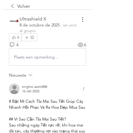
Volver
Ultrashield X
8 de octubre de 2025
·
se unió
al grupo.
0
4
6
Plaats een opmerking...
Nieuwste
engine.aszm888
16 okt 2025
# Bật Mí Cách Tỉa Mai Sau Tết Giúp Cây 
Nhanh Hồi Phục Và Ra Hoa Đẹp Mùa Sau
## Vì Sao Cần Tỉa Mai Sau Tết?
Sau những ngày Tết rực rỡ, khi hoa mai 
đã tàn, cây thường rơi vào trạng thái suy 