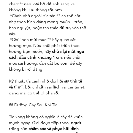
chéo:** nên loại bỏ để ánh sáng và 
không khí lưu thông tốt hơn.
*Cành nhỏ ngoài bìa tán:** có thể cắt 
nhẹ theo hình dáng mong muốn – tròn, 
bán nguyệt, hoặc tán thác đổ tùy vào thế 
cây.
*Chồi non mới mọc:** hãy quan sát 
hướng mọc. Nếu chồi phát triển theo 
hướng bạn muốn, hãy 
chừa lại mắt ngủ 
cách đầu cành khoảng 1 cm
; nếu chồi 
mọc sai hướng, cần cắt bỏ sớm để cây 
không bị rối dáng.
Kỹ thuật tỉa cành nhỏ đòi hỏi 
sự tinh tế 
và tỉ mỉ
, bởi chỉ cần sai lệch vài centimet, 
dáng mai có thể bị phá vỡ.
## Dưỡng Cây Sau Khi Tỉa
Tỉa xong không có nghĩa là cây đã khỏe 
mạnh ngay. Giai đoạn tiếp theo, người 
trồng cần 
chăm sóc và phục hồi dinh 