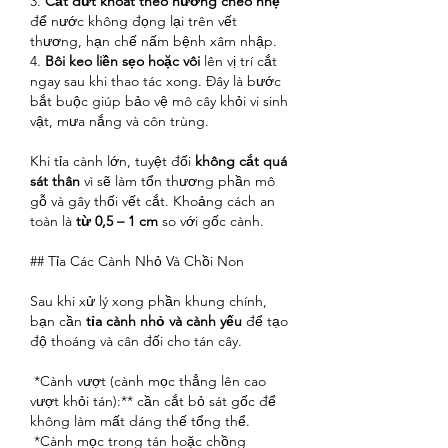
3. 
Cắt dứt khoát theo hướng chéo nhẹ
để nước không đọng lại trên vết 
thương, hạn chế nấm bệnh xâm nhập.
4. 
Bôi keo liền sẹo hoặc vôi
 lên vị trí cắt 
ngay sau khi thao tác xong. Đây là bước 
bắt buộc giúp bảo vệ mô cây khỏi vi sinh 
vật, mưa nắng và côn trùng.
Khi tỉa cành lớn, tuyệt đối 
không cắt quá 
sát thân
 vì sẽ làm tổn thương phần mô 
gỗ và gây thối vết cắt. Khoảng cách an 
toàn là 
từ 0,5 – 1 cm
 so với gốc cành.
## Tỉa Các Cành Nhỏ Và Chồi Non
Sau khi xử lý xong phần khung chính, 
bạn cần 
tỉa cành nhỏ và cành yếu
 để tạo 
độ thoáng và cân đối cho tán cây.
*Cành vượt (cành mọc thẳng lên cao 
vượt khỏi tán):** cần cắt bỏ sát gốc để 
không làm mất dáng thế tổng thể.
*Cành mọc trong tán hoặc chồng 