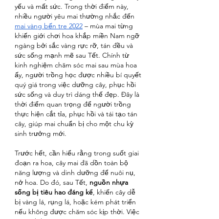
yếu và mất sức. Trong thời điểm này, 
nhiều người yêu mai thường nhắc đến 
mai vàng bến tre 2022
 – mùa mai từng 
khiến giới chơi hoa khắp miền Nam ngỡ 
ngàng bởi sắc vàng rực rỡ, tán đều và 
sức sống mạnh mẽ sau Tết. Chính từ 
kinh nghiệm chăm sóc mai sau mùa hoa 
ấy, người trồng học được nhiều bí quyết 
quý giá trong việc dưỡng cây, phục hồi 
sức sống và duy trì dáng thế đẹp. Đây là 
thời điểm quan trọng để người trồng 
thực hiện cắt tỉa, phục hồi và tái tạo tán 
cây, giúp mai chuẩn bị cho một chu kỳ 
sinh trưởng mới.
Trước hết, cần hiểu rằng trong suốt giai 
đoạn ra hoa, cây mai đã dồn toàn bộ 
năng lượng và dinh dưỡng để nuôi nụ, 
nở hoa. Do đó, sau Tết, 
nguồn nhựa 
sống bị tiêu hao đáng kể
, khiến cây dễ 
bị vàng lá, rụng lá, hoặc kém phát triển 
nếu không được chăm sóc kịp thời. Việc 