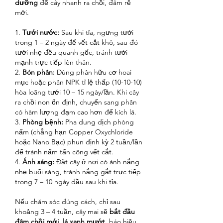
dưỡng
 để cây nhanh ra chồi, đâm rễ 
mới.
1. 
Tưới nước:
 Sau khi tỉa, ngưng tưới 
trong 1 – 2 ngày để vết cắt khô, sau đó 
tưới nhẹ đều quanh gốc, tránh tưới 
mạnh trực tiếp lên thân.
2. 
Bón phân:
 Dùng phân hữu cơ hoai 
mục hoặc phân NPK tỉ lệ thấp (10-10-10) 
hòa loãng tưới 10 – 15 ngày/lần. Khi cây 
ra chồi non ổn định, chuyển sang phân 
có hàm lượng đạm cao hơn để kích lá.
3. 
Phòng bệnh:
 Pha dung dịch phòng 
nấm (chẳng hạn Copper Oxychloride 
hoặc Nano Bạc) phun định kỳ 2 tuần/lần 
để tránh nấm tấn công vết cắt.
4. 
Ánh sáng:
 Đặt cây ở nơi có ánh nắng 
nhẹ buổi sáng, tránh nắng gắt trực tiếp 
trong 7 – 10 ngày đầu sau khi tỉa.
Nếu chăm sóc đúng cách, chỉ sau 
khoảng 3 – 4 tuần, cây mai sẽ 
bắt đầu 
đâm chồi mới, lá xanh mướt
, báo hiệu 