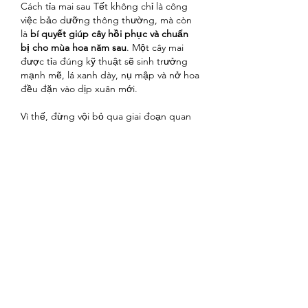
Cách tỉa mai sau Tết không chỉ là công 
việc bảo dưỡng thông thường, mà còn 
là 
bí quyết giúp cây hồi phục và chuẩn 
bị cho mùa hoa năm sau
. Một cây mai 
được tỉa đúng kỹ thuật sẽ sinh trưởng 
mạnh mẽ, lá xanh dày, nụ mập và nở hoa 
đều đặn vào dịp xuân mới.
Vì thế, đừng vội bỏ qua giai đoạn quan 
trọng này. Hãy dành thời gian quan sát, 
cắt tỉa và chăm sóc đúng cách – để mỗi 
độ Tết đến, cây mai trong vườn nhà bạn 
lại rực rỡ khoe sắc vàng, tượng trưng 
cho 
may mắn, sung túc và khởi đầu viên 
mãn
. Các bạn có thể tham khảo 
thêm
Cách chọn chậu trồng mai vàng 
đẹp hợp với thế cây
 để hiểu rõ hơn về 
mai vàng
Liên Hệ ngay cho chúng tôi theo 
thông tin dưới đây: