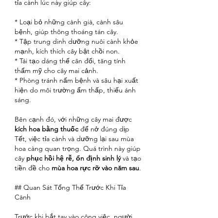
tỉa cành lúc này giúp cây:
* Loại bỏ những cành già, cành sâu 
bệnh, giúp thông thoáng tán cây.
* Tập trung dinh dưỡng nuôi cành khỏe 
mạnh, kích thích cây bật chồi non.
* Tái tạo dáng thế cân đối, tăng tính 
thẩm mỹ cho cây mai cảnh.
* Phòng tránh nấm bệnh và sâu hại xuất 
hiện do môi trường ẩm thấp, thiếu ánh 
sáng.
Bên cạnh đó, với những cây mai được 
kích hoa bằng thuốc
 để nở đúng dịp 
Tết, việc tỉa cành và dưỡng lại sau mùa 
hoa càng quan trọng. Quá trình này giúp 
cây 
phục hồi hệ rễ, ổn định sinh lý
 và tạo 
tiền đề cho 
mùa hoa rực rỡ vào năm sau
.
## Quan Sát Tổng Thể Trước Khi Tỉa 
Cành
Trước khi bắt tay vào công việc, người 