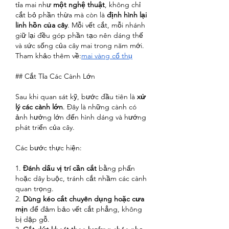
tỉa mai như 
một nghệ thuật
, không chỉ 
cắt bỏ phần thừa mà còn là 
định hình lại 
linh hồn của cây
. Mỗi vết cắt, mỗi nhánh 
giữ lại đều góp phần tạo nên dáng thế 
và sức sống của cây mai trong năm mới.
Tham khảo thêm về:
mai vàng cổ thụ
## Cắt Tỉa Các Cành Lớn
Sau khi quan sát kỹ, bước đầu tiên là 
xử 
lý các cành lớn
. Đây là những cành có 
ảnh hưởng lớn đến hình dáng và hướng 
phát triển của cây.
Các bước thực hiện:
1. 
Đánh dấu vị trí cần cắt
 bằng phấn 
hoặc dây buộc, tránh cắt nhầm các cành 
quan trọng.
2. 
Dùng kéo cắt chuyên dụng hoặc cưa 
mịn
 để đảm bảo vết cắt phẳng, không 
bị dập gỗ.