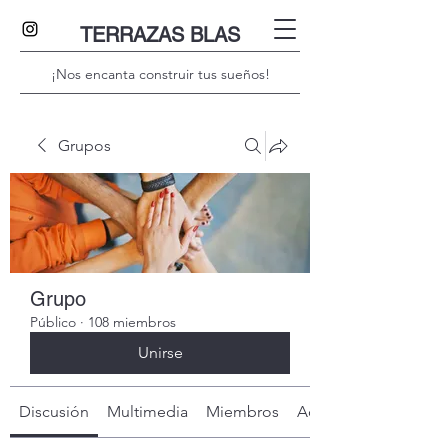
TERRAZAS BLAS
¡Nos encanta construir tus sueños!
Grupos
Grupo
Público
·
108 miembros
Unirse
Discusión
Multimedia
Miembros
Acerca de