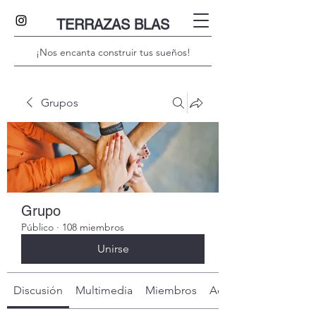
TERRAZAS BLAS
¡Nos encanta construir tus sueños!
Grupos
Grupo
Público
·
108 miembros
Unirse
Discusión
Multimedia
Miembros
Acerca de