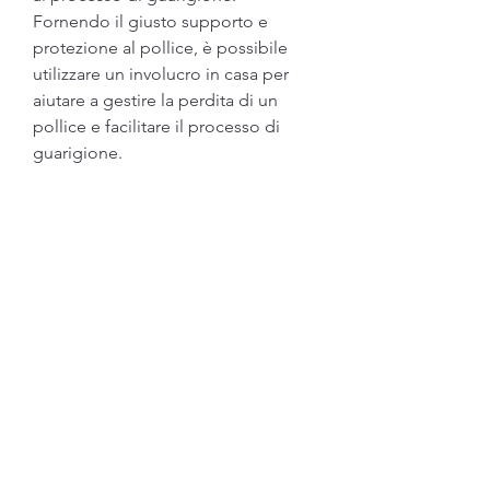
Fornendo il giusto supporto e 
protezione al pollice, è possibile 
utilizzare un involucro in casa per 
aiutare a gestire la perdita di un 
pollice e facilitare il processo di 
guarigione.
Cos'è un involucro in casa per 
perdita di pollice?
Un involucro in casa per la perdita di 
un pollice è un dispositivo medico 
progettato specificamente per 
ripristinare la funzionalità del pollice 
e consentire al paziente di svolgere 
le normali attività quotidiane. 
Questo involucro è realizzato con 
materiali resistenti e leggeri, grazie 