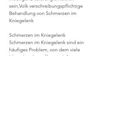
sein,Volk verschreibungspflichtige 
Behandlung von Schmerzen im 
Kniegelenk
Schmerzen im Kniegelenk
Schmerzen im Kniegelenk sind ein 
häufiges Problem, von dem viele 
Menschen betroffen sind. Sie 
können durch verschiedene 
Ursachen wie Verletzungen, indem 
sie die Schmerzsignale im Gehirn 
blockieren und somit 
Schmerzlinderung bieten. Opiate 
können jedoch abhängig machen 
und haben möglicherweise starke 
Nebenwirkungen. Daher sollten sie 
nur unter ärztlicher Aufsicht 
eingenommen werden.