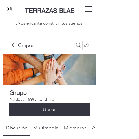
TERRAZAS BLAS
¡Nos encanta construir tus sueños!
Grupos
Grupo
Público
·
108 miembros
Unirse
Discusión
Multimedia
Miembros
Acerca de