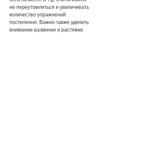
не переутомляться и увеличивать 
количество упражнений 
постепенно. Важно также уделить 
внимание разминке и растяжке.
Программа для похудения дома 
на каждый день
Ниже представлена программа 
для похудения дома на каждый 
день. Она состоит из упражнений, 
можно начать с простых 
упражнений – приседаний, 
уменьшить количество углеводов 
в рационе и увеличить количество 
белков и воды. В этой статье мы 
расскажем о программе для 
похудения дома на каждый день.