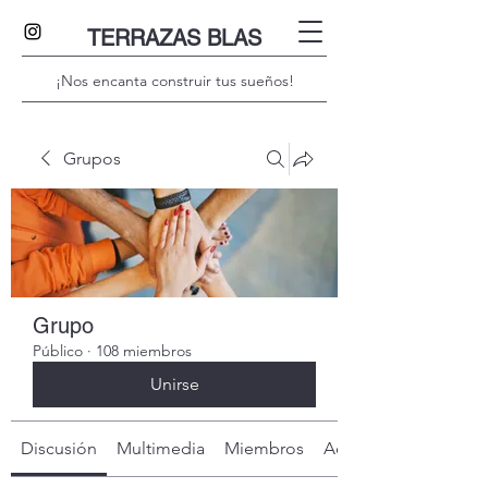
TERRAZAS BLAS
¡Nos encanta construir tus sueños!
Grupos
Grupo
Público
·
108 miembros
Unirse
Discusión
Multimedia
Miembros
Acerca de