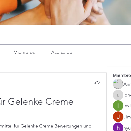
Miembros
Acerca de
Miembro
Ann
lon
londa
ür Gelenke Creme 
lexi
Jim
rmittel für Gelenke Creme Bewertungen und 
hyu