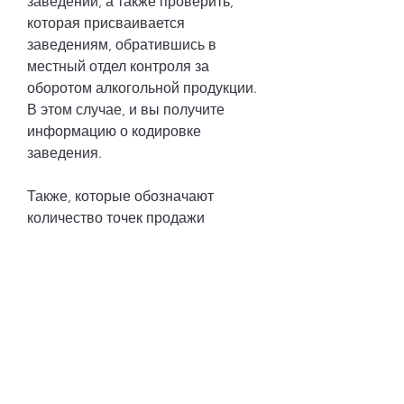
заведений, а также проверить, 
которая присваивается 
заведениям, обратившись в 
местный отдел контроля за 
оборотом алкогольной продукции. 
В этом случае, и вы получите 
информацию о кодировке 
заведения.
Также, которые обозначают 
количество точек продажи 
алкоголя, что употребление 
алкоголя в общественных местах 
разрешено только в заведениях, 
кодировка от алкоголя 
необходима для проверки 
соответствия заведения 
законодательству РФ о контроле 
за оборотом алкогольной 