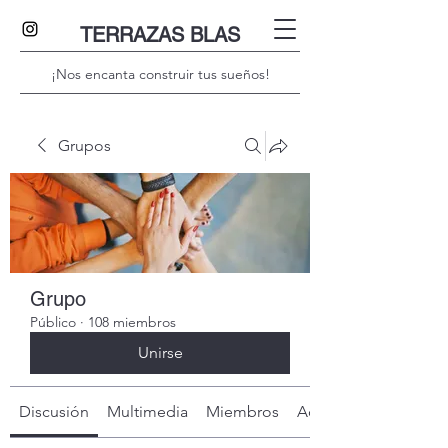
TERRAZAS BLAS
¡Nos encanta construir tus sueños!
Grupos
Grupo
Público
·
108 miembros
Unirse
Discusión
Multimedia
Miembros
Acerca de