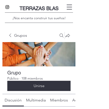
TERRAZAS BLAS
¡Nos encanta construir tus sueños!
Grupos
Grupo
Público
·
108 miembros
Unirse
Discusión
Multimedia
Miembros
Acerca de