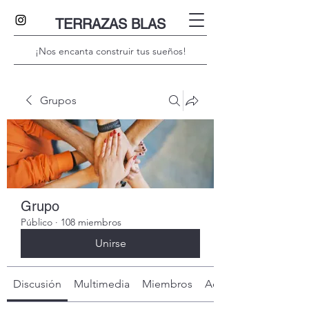
TERRAZAS BLAS
¡Nos encanta construir tus sueños!
Grupos
Grupo
Público
·
108 miembros
Unirse
Discusión
Multimedia
Miembros
Acerca de