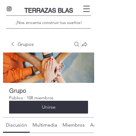
TERRAZAS BLAS
¡Nos encanta construir tus sueños!
Grupos
Grupo
Público
·
108 miembros
Unirse
Discusión
Multimedia
Miembros
Acerca de