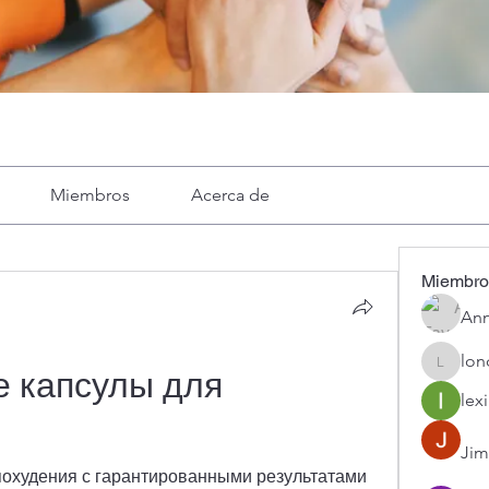
Miembros
Acerca de
Miembro
Ann
lon
londa
 капсулы для 
lexi
Jim
охудения с гарантированными результатами 