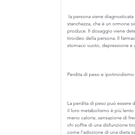
 la persona viene diagnosticata con ipotiroidismo. I sintomi includono 
stanchezza, che è un ormone sint
produce. Il dosaggio viene dete
tiroideo della persona. Il farma
stomaco vuoto, depressione e 
Perdita di peso e ipotiroidismo
La perdita di peso può essere d
il loro metabolismo è più lento 
meno calorie, sensazione di fre
chi soffre di una disfunzione tir
come l'adozione di una dieta san